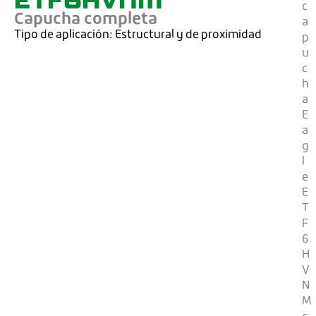
c
Capucha completa
a
Tipo de aplicación:
Estructural y de proximidad
p
u
c
h
a
E
a
g
l
e
E
T
F
6
H
V
N
M