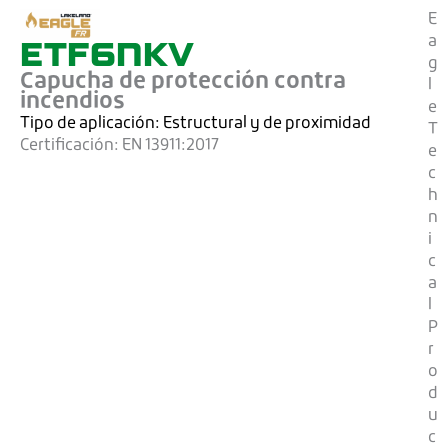
E
ETF6NKV
a
g
Capucha de protección contra
l
incendios
e
Tipo de aplicación:
Estructural y de proximidad
T
Certificación:
EN 13911:2017
e
c
h
n
i
c
a
l
P
r
o
d
u
c