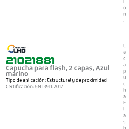
i
ó
n
.
L
a
21021881
c
a
Capucha para flash, 2 capas, Azul
p
marino
u
Tipo de aplicación:
Estructural y de proximidad
c
Certificación:
EN 13911:2017
h
a
F
l
a
s
h