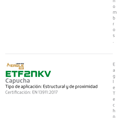
h
o
m
b
r
o
s
.
E
ETF2NKV
a
g
Capucha
l
Tipo de aplicación:
Estructural y de proximidad
e
Certificación:
EN 13911:2017
T
e
c
h
n