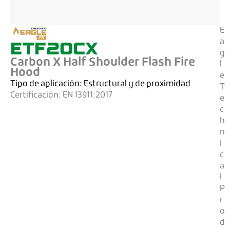
E
ETF20CX
a
g
Carbon X Half Shoulder Flash Fire
l
Hood
e
Tipo de aplicación:
Estructural y de proximidad
T
Certificación:
EN 13911:2017
e
c
h
n
i
c
a
l
P
r
o
d