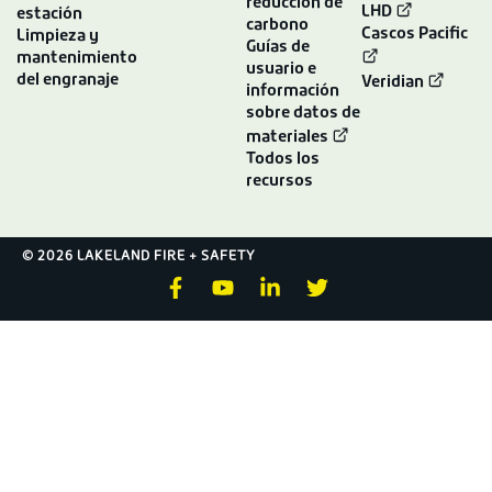
reducción de
LHD
estación
carbono
Cascos Pacific
Limpieza y
Guías de
mantenimiento
usuario e
del engranaje
Veridian
información
sobre datos de
materiales
Todos los
recursos
© 2026 LAKELAND FIRE + SAFETY
F
Y
L
T
a
o
i
w
c
u
n
i
e
t
k
t
b
u
e
t
o
b
d
e
o
e
i
r
k
n
-
-
f
i