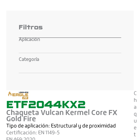
Filtros
Aplicación
Categoría
C
ETF2044KX2
h
a
Chaqueta Vulcan Kermel Core FX
q
Gold Fire
u
Tipo de aplicación:
Estructural y de proximidad
e
Certificación:
EN 1149-5
t
EN 469:2020