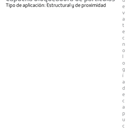
u
Tipo de aplicación:
Estructural y de proximidad
e
v
a
t
e
c
n
o
l
o
g
í
a
d
e
c
a
p
u
c