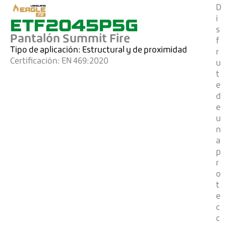
D
ETF2045P5G
i
s
Pantalón Summit Fire
f
Tipo de aplicación:
Estructural y de proximidad
r
Certificación:
EN 469:2020
u
t
e
d
e
u
n
a
p
r
o
t
e
c
c