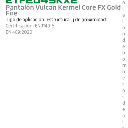
n
Pantalón Vulcan Kermel Core FX Gold
t
Fire
a
Tipo de aplicación:
Estructural y de proximidad
l
Certificación:
EN 1149-5
ó
EN 469:2020
n
d
e
b
o
m
b
e
r
o
s
d
e
a
l