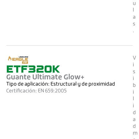
u
l
a
s
.
V
ETF320K
i
s
Guante Ultimate Glow+
i
Tipo de aplicación:
Estructural y de proximidad
b
Certificación:
EN 659:2005
i
l
i
d
a
d
m