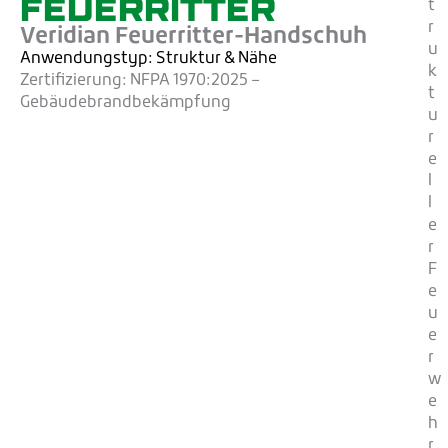
FEUERRITTER
t
r
Veridian Feuerritter-Handschuh
u
Anwendungstyp: Struktur
& Nähe
k
Zertifizierung:
NFPA 1970:2025 –
t
Gebäudebrandbekämpfung
u
r
e
l
l
e
r
F
e
u
e
r
w
e
h
r