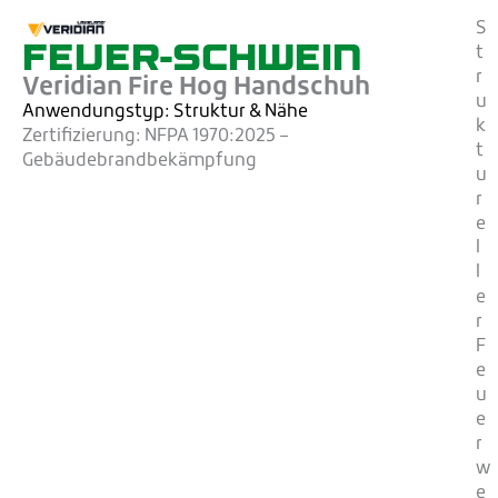
S
FEUER-SCHWEIN
t
r
Veridian Fire Hog Handschuh
u
Anwendungstyp: Struktur
& Nähe
k
Zertifizierung:
NFPA 1970:2025 –
t
Gebäudebrandbekämpfung
u
r
e
l
l
e
r
F
e
u
e
r
w
e