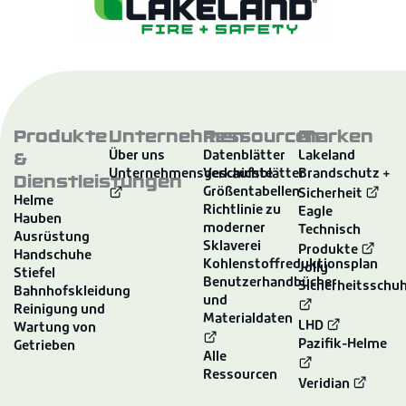
Produkte
Unternehmen
Ressourcen
Marken
&
Über uns
Datenblätter
Lakeland
Unternehmensgeschichte
Verkaufsblätter
Brandschutz +
Dienstleistungen
Größentabellen
Sicherheit
Helme
Richtlinie zu
Eagle
Hauben
moderner
Technisch
Ausrüstung
Sklaverei
Produkte
Handschuhe
Kohlenstoffreduktionsplan
Jolly
Stiefel
Benutzerhandbücher
Sicherheitsschu
Bahnhofskleidung
und
Reinigung und
Materialdaten
LHD
Wartung von
Pazifik-Helme
Getrieben
Alle
Ressourcen
Veridian