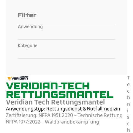
Filter
Anwendung
Kategorie
T
VERIDIAN-TECH
e
RETTUNGSMANTEL
c
h
Veridian Tech Rettungsmantel
n
Anwendungstyp: Rettungsdienst
& Notfallmedizin
i
Zertifizierung:
NFPA 1951:2020 – Technische Rettung
s
NFPA 1977:2022 – Waldbrandbekämpfung
c
h