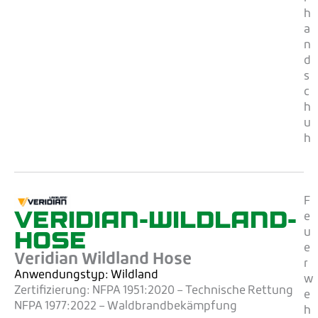
h
a
n
d
s
c
h
u
h
F
VERIDIAN-WILDLAND-
e
HOSE
u
e
Veridian Wildland Hose
r
Anwendungstyp: Wildland
w
Zertifizierung:
NFPA 1951:2020 – Technische Rettung
e
NFPA 1977:2022 – Waldbrandbekämpfung
h