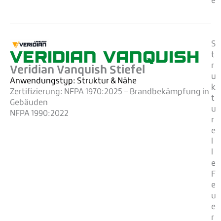
e
S
VERIDIAN VANQUISH
t
r
Veridian Vanquish Stiefel
u
Anwendungstyp: Struktur
& Nähe
k
Zertifizierung:
NFPA 1970:2025 – Brandbekämpfung in
t
Gebäuden
u
NFPA 1990:2022
r
e
l
l
e
F
e
u
e
r