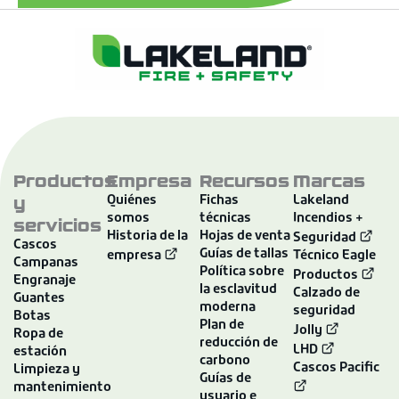
Productos
Empresa
Recursos
Marcas
y
Quiénes
Fichas
Lakeland
somos
técnicas
Incendios +
servicios
Historia de la
Hojas de venta
Seguridad
Cascos
Guías de tallas
empresa
Técnico Eagle
Campanas
Política sobre
Productos
Engranaje
la esclavitud
Calzado de
Guantes
moderna
seguridad
Botas
Plan de
Jolly
Ropa de
reducción de
LHD
estación
carbono
Cascos Pacific
Limpieza y
Guías de
mantenimiento
usuario e