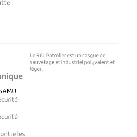
utte
Le R6L Patroller est un casque de
sauvetage et industriel polyvalent et
léger.
hnique
 SAMU
écurité
écurité
ontre les