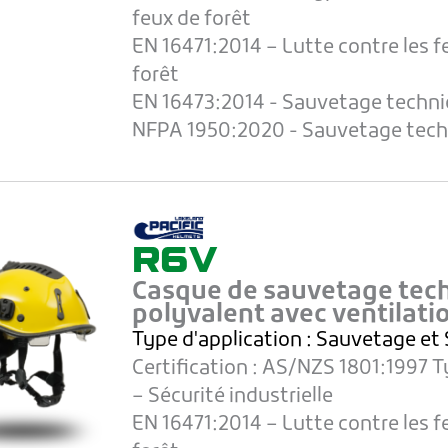
feux de forêt
EN 16471:2014 – Lutte contre les f
forêt
EN 16473:2014 - Sauvetage techn
NFPA 1950:2020 - Sauvetage tec
R6V
Casque de sauvetage tec
polyvalent avec ventilati
Type d'application :
Sauvetage et
Certification :
AS/NZS 1801:1997 Ty
– Sécurité industrielle
EN 16471:2014 – Lutte contre les f