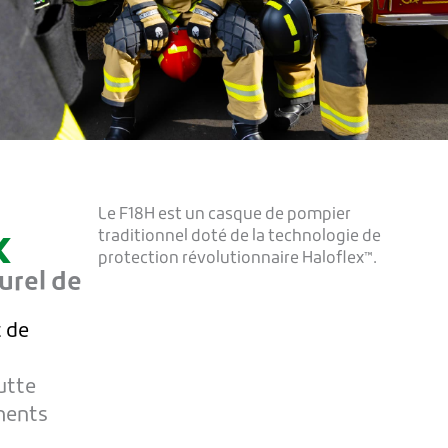
Le F18H est un casque de pompier
X
traditionnel doté de la technologie de
protection révolutionnaire Haloflex™.
urel de
t de
utte
iments