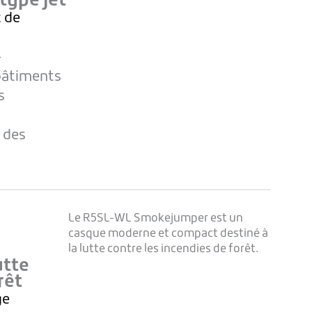
type jet
t de
–
bâtiments
s
 des
Le R5SL-WL Smokejumper est un
casque moderne et compact destiné à
la lutte contre les incendies de forêt.
utte
rêt
ge