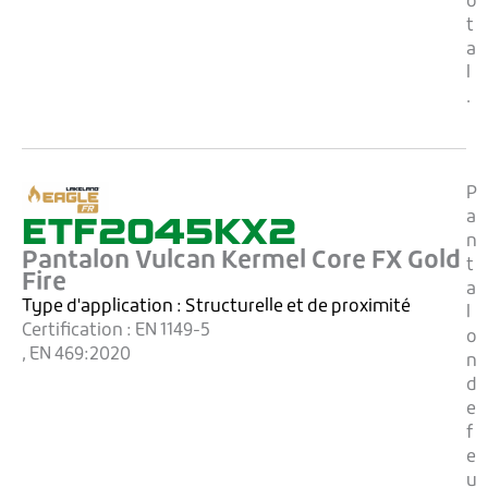
o
t
a
l
.
P
ETF2045KX2
a
n
Pantalon Vulcan Kermel Core FX Gold
t
Fire
a
Type d'application :
Structurelle et de proximité
l
Certification :
EN 1149-5
o
, EN 469:2020
n
d
e
f
e
u