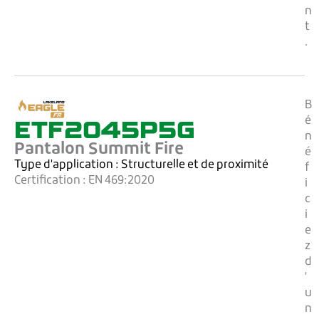
n
t
.
B
ETF2045P5G
é
n
Pantalon Summit Fire
é
Type d'application :
Structurelle et de proximité
f
Certification :
EN 469:2020
i
c
i
e
z
d
'
u
n