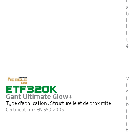
r
a
b
i
l
i
t
é
.
V
ETF320K
i
s
Gant Ultimate Glow+
i
Type d'application :
Structurelle et de proximité
b
Certification :
EN 659:2005
i
l
i
t