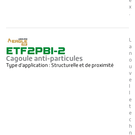
e
x
.
L
ETF2PBI-2
a
n
Cagoule anti-particules
o
Type d'application :
Structurelle et de proximité
u
v
e
l
l
e
t
e
c
h
n