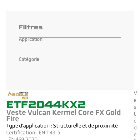
Filtres
Application
Catégorie
V
ETF2044KX2
e
s
Veste Vulcan Kermel Core FX Gold
t
Fire
e
Type d'application :
Structurelle et de proximité
d
Certification :
EN 1149-5
e
, EN 469:2020