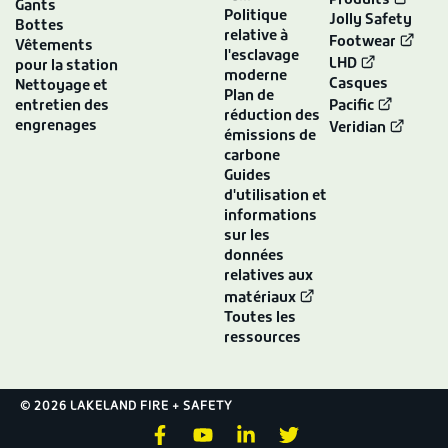
Produits
Gants
Politique
Jolly Safety
Bottes
relative à
Footwear
Vêtements
l'esclavage
LHD
pour la station
moderne
Casques
Nettoyage et
Plan de
entretien des
Pacific
réduction des
engrenages
Veridian
émissions de
carbone
Guides
d'utilisation et
informations
sur les
données
relatives aux
matériaux
Toutes les
ressources
© 2026 LAKELAND FIRE + SAFETY
F
Y
L
T
a
o
i
w