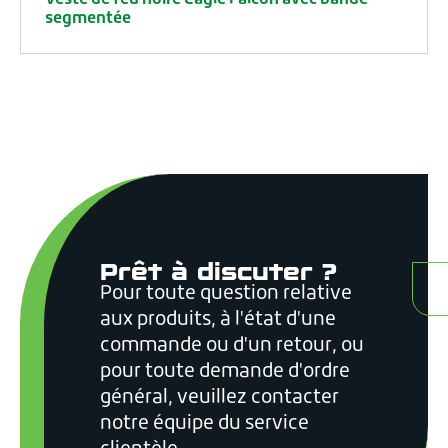
Veste de feu noire Eagle Falcon avec bande
segmentée
Prêt à discuter ?
Pour toute question relative
C
aux produits, à l'état d'une
commande ou d'un retour, ou
pour toute demande d'ordre
général, veuillez contacter
notre équipe du service