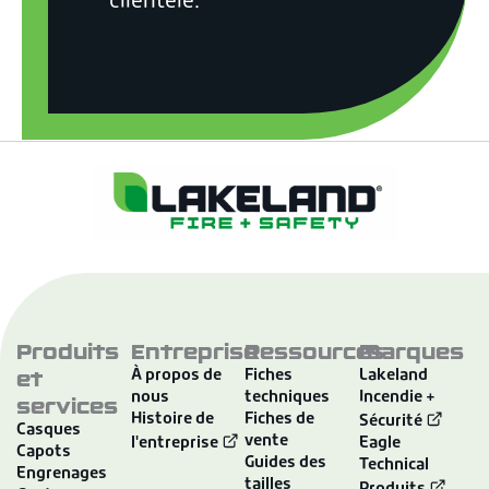
clientèle.
Produits
Entreprise
Ressources
Marques
et
À propos de
Fiches
Lakeland
nous
techniques
Incendie +
services
Histoire de
Fiches de
Sécurité
Casques
vente
l'entreprise
Eagle
Capots
Guides des
Technical
Engrenages
tailles