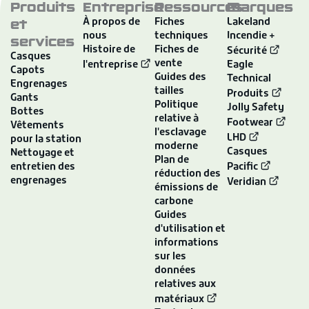
Produits
Entreprise
Ressources
Marques
et
À propos de
Fiches
Lakeland
nous
techniques
Incendie +
services
Histoire de
Fiches de
Sécurité
Casques
vente
l'entreprise
Eagle
Capots
Guides des
Technical
Engrenages
tailles
Produits
Gants
Politique
Jolly Safety
Bottes
relative à
Footwear
Vêtements
l'esclavage
LHD
pour la station
moderne
Casques
Nettoyage et
Plan de
entretien des
Pacific
réduction des
engrenages
Veridian
émissions de
carbone
Guides
d'utilisation et
informations
sur les
données
relatives aux
matériaux