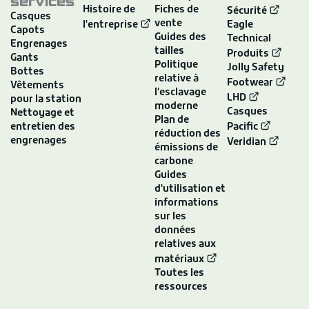
services
Histoire de
Fiches de
Sécurité
Casques
vente
l'entreprise
Eagle
Capots
Guides des
Technical
Engrenages
tailles
Produits
Gants
Politique
Jolly Safety
Bottes
relative à
Footwear
Vêtements
l'esclavage
LHD
pour la station
moderne
Casques
Nettoyage et
Plan de
entretien des
Pacific
réduction des
engrenages
Veridian
émissions de
carbone
Guides
d'utilisation et
informations
sur les
données
relatives aux
matériaux
Toutes les
ressources