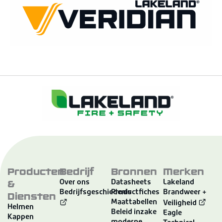
Producten
Bedrijf
Bronnen
Merken
&
Over ons
Datasheets
Lakeland
Bedrijfsgeschiedenis
Productfiches
Brandweer +
Diensten
Maattabellen
Veiligheid
Helmen
Beleid inzake
Eagle
Kappen