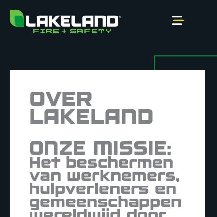
Naar
inhoud
springen
OVER
LAKELAND
ONZE MISSIE:
Het beschermen
van werknemers,
hulpverleners en
gemeenschappen
wereldwijd door