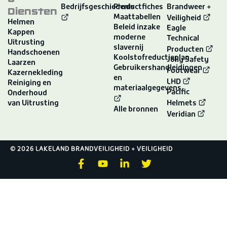
Bedrijfsgeschiedenis
Productfiches
Brandweer +
Diensten
Maattabellen
Veiligheid
Helmen
Beleid inzake
Eagle
Kappen
moderne
Technical
Uitrusting
slavernij
Producten
Handschoenen
Koolstofreductieplan
Jolly Safety
Laarzen
Gebruikershandleidingen
Footwear
Kazernekleding
en
LHD
Reiniging en
materiaalgegevens
Pacific
Onderhoud
van Uitrusting
Helmets
Alle bronnen
Veridian
© 2026 LAKELAND BRANDVEILIGHEID + VEILIGHEID
F
Y
L
T
a
o
i
w
c
u
n
i
e
t
k
t
b
u
e
t
o
b
d
e
o
e
i
r