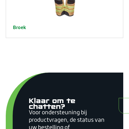
Broek
Klaar om te
C
chatten?
Voor ondersteuning bij
productvragen, de status van
uw bestelling of