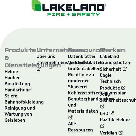
Produkte
Unternehmen
Ressourcen
Marken
&
Über uns
Datenblätter
Lakeland
Unternehmensgeschichte
Verkaufsblätter
Brandschutz +
Dienstleistungen
Größentabellen
Sicherheit
Helme
Richtlinie zu
Eagle
Hauben
moderner
Technisch
Ausrüstung
Sklaverei
Produkte
Handschuhe
Kohlenstoffreduktionsplan
Jolly
Stiefel
Benutzerhandbücher
Sicherheitsschu
Bahnhofskleidung
und
Reinigung und
Materialdaten
LHD
Wartung von
Pazifik-Helme
Getrieben
Alle
Ressourcen
Veridian